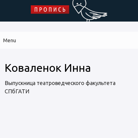
Skip to main content
ПРОПИСЬ
Menu
Main
navigation
Библиотека дипломных работ
Архив журнала
Указатель
Коваленок Инна
Выпускница театроведческого факультета
СПбГАТИ