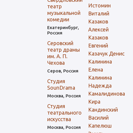
Истомин
театр
музыкальной
Виталий
комедии
Казаков
Екатеринбург,
Алексей
Россия
Казаков
Серовский
Евгений
театр драмы
Казачук Денис
им. А. П.
Калинина
Чехова
Елена
Серов, Россия
Калинина
Студия
Надежда
SounDrama
Камалидинова
Москва, Россия
Кира
Студия
Кандинский
театрального
Василий
искусства
Капелюш
Москва, Россия