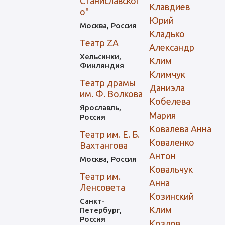
Станиславског
Клавдиев
о"
Юрий
Москва, Россия
Кладько
Театр ZA
Александр
Хельсинки,
Клим
Финляндия
Климчук
Театр драмы
Даниэла
им. Ф. Волкова
Кобелева
Ярославль,
Мария
Россия
Ковалева Анна
Театр им. Е. Б.
Коваленко
Вахтангова
Антон
Москва, Россия
Ковальчук
Театр им.
Анна
Ленсовета
Козинский
Санкт-
Клим
Петербург,
Россия
Козлов