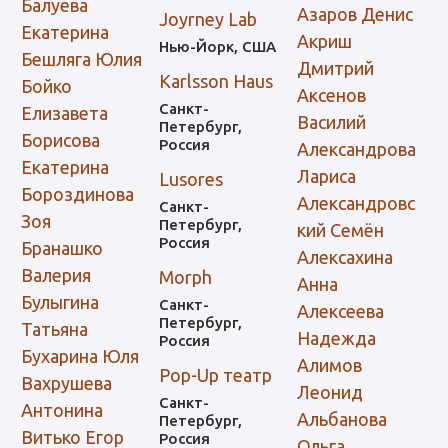
Балуева
Азаров Денис
Joyrney Lab
Екатерина
Акриш
Нью-Йорк, США
Бешляга Юлия
Дмитрий
Karlsson Haus
Бойко
Аксенов
Санкт-
Елизавета
Василий
Петербург,
Борисова
Россия
Александрова
Екатерина
Лариса
Lusores
Бороздинова
Александровс
Санкт-
Зоя
Петербург,
кий Семён
Россия
Бранашко
Алексахина
Валерия
Morph
Анна
Булыгина
Санкт-
Алексеева
Петербург,
Татьяна
Надежда
Россия
Бухарина Юля
Алимов
Pop-Up театр
Вахрушева
Леонид
Санкт-
Антонина
Альбанова
Петербург,
Витько Егор
Россия
Ольга