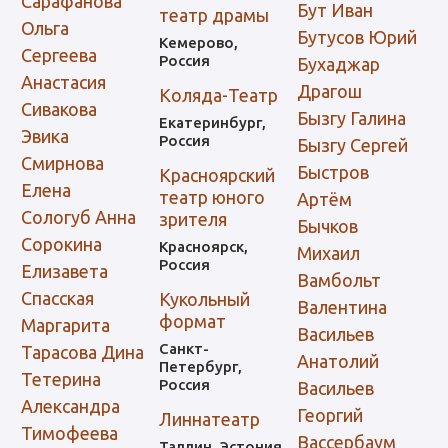
Сарафанова
Бут Иван
театр драмы
Ольга
Бутусов Юрий
Кемерово,
Сергеева
Россия
Бухаджар
Анастасия
Драгош
Коляда-Театр
Сивакова
Бызгу Галина
Екатеринбург,
Эвика
Россия
Бызгу Сергей
Смирнова
Быстров
Красноярский
Елена
театр юного
Артём
Сологуб Анна
зрителя
Бычков
Сорокина
Красноярск,
Михаил
Россия
Елизавета
Вамбольт
Спасская
Кукольный
Валентина
формат
Маргарита
Васильев
Санкт-
Тарасова Дина
Анатолий
Петербург,
Тетерина
Россия
Васильев
Александра
Георгий
Линнатеатр
Тимофеева
Вассербаум
Таллин, Эстония