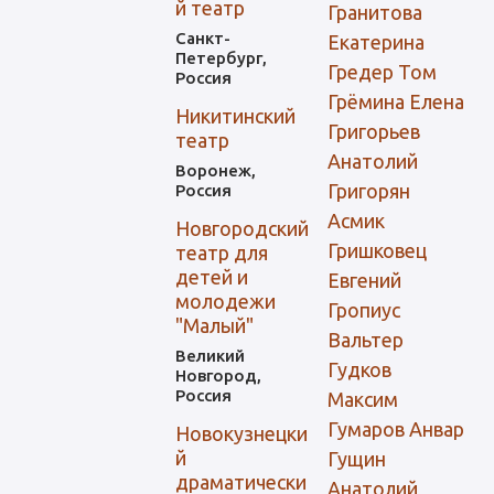
й театр
Гранитова
Санкт-
Екатерина
Петербург,
Гредер Том
Россия
Грёмина Елена
Никитинский
Григорьев
театр
Анатолий
Воронеж,
Григорян
Россия
Асмик
Новгородский
Гришковец
театр для
детей и
Евгений
молодежи
Гропиус
"Малый"
Вальтер
Великий
Гудков
Новгород,
Россия
Максим
Гумаров Анвар
Новокузнецки
й
Гущин
драматически
Анатолий