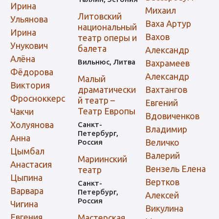
Ирина
Михаил
Литовский
Ульянова
Ваха Артур
национальный
Ирина
Вахов
театр оперы и
Унукович
балета
Александр
Алёна
Вильнюс, Литва
Вахрамеев
Фёдорова
Александр
Малый
Виктория
драматически
Вахтангов
Фросноккерс
й театр –
Евгений
Театр Европы
Чакчи
Вдовиченков
Холуянова
Санкт-
Владимир
Петербург,
Анна
Величко
Россия
Цымбал
Валерий
Мариинский
Анастасия
Вензель Елена
театр
Цыпина
Вертков
Санкт-
Варвара
Петербург,
Алексей
Россия
Чигина
Викулина
Евгения
Мастерская