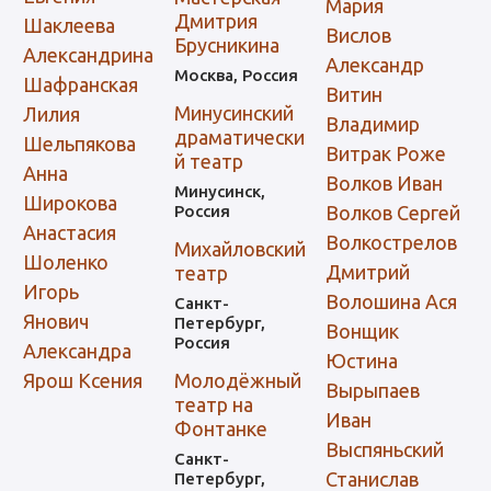
Мария
Дмитрия
Шаклеева
Вислов
Брусникина
Александрина
Александр
Москва, Россия
Шафранская
Витин
Минусинский
Лилия
Владимир
драматически
Шельпякова
Витрак Роже
й театр
Анна
Волков Иван
Минусинск,
Широкова
Россия
Волков Сергей
Анастасия
Волкострелов
Михайловский
Шоленко
Дмитрий
театр
Игорь
Волошина Ася
Санкт-
Янович
Петербург,
Вонщик
Россия
Александра
Юстина
Ярош Ксения
Молодёжный
Вырыпаев
театр на
Иван
Фонтанке
Выспяньский
Санкт-
Станислав
Петербург,