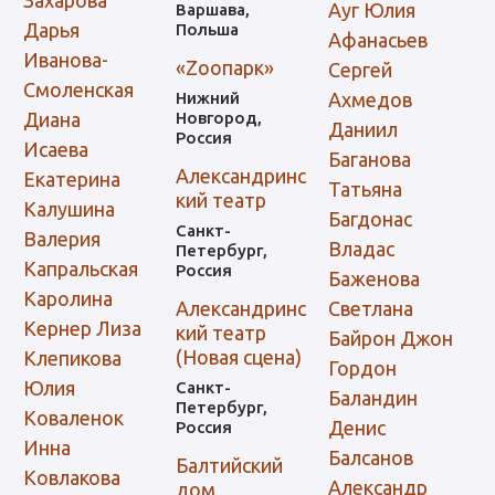
Ауг Юлия
Варшава,
Дарья
Польша
Афанасьев
Иванова-
«Zooпарк»
Сергей
Смоленская
Нижний
Ахмедов
Диана
Новгород,
Даниил
Россия
Исаева
Баганова
Александринс
Екатерина
Татьяна
кий театр
Калушина
Багдонас
Санкт-
Валерия
Владас
Петербург,
Капральская
Россия
Баженова
Каролина
Александринс
Светлана
Кернер Лиза
кий театр
Байрон Джон
(Новая сцена)
Клепикова
Гордон
Юлия
Санкт-
Баландин
Петербург,
Коваленок
Денис
Россия
Инна
Балсанов
Балтийский
Ковлакова
Александр
дом