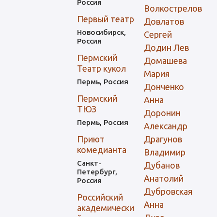
Россия
Волкострелов
Первый театр
Довлатов
Новосибирск,
Сергей
Россия
Додин Лев
Пермский
Домашева
Театр кукол
Мария
Пермь, Россия
Донченко
Пермский
Анна
ТЮЗ
Доронин
Пермь, Россия
Александр
Приют
Драгунов
комедианта
Владимир
Санкт-
Дубанов
Петербург,
Анатолий
Россия
Дубровская
Российский
Анна
академически