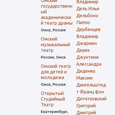
Омский
Владимир
государственн
Дель Илья
ый
Дельбоно
академически
Пиппо
й театр драмы
Дербенцев
Омск, Россия
Владимир
Омский
Джармен
музыкальный
театр
Дерек
Джунтини
Россия, Омск
Алессандра
Омский театр
Диденко
для детей и
молодежи
Максим
Омск, Россия
Дингельштед
т Франц фон
Открытый
Дитятковский
Студийный
Театр
Григорий
Екатеринбург,
Дмитрий