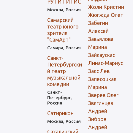
РУТИ ГИТИС
Жоли Кристин
Москва, Россия
Жюгжда Олег
Самарский
Забегин
театр юного
Алексей
зрителя
Завьялова
"СамАрт"
Марина
Самара, Россия
Зайкаускас
Санкт-
Линас-Мариус
Петербургски
й театр
Закс Лев
музыкальной
Запесоцкая
комедии
Марина
Санкт-
Зверев Олег
Петербург,
Звягинцев
Россия
Андрей
Сатирикон
Зибров
Москва, Россия
Андрей
Сахалинский