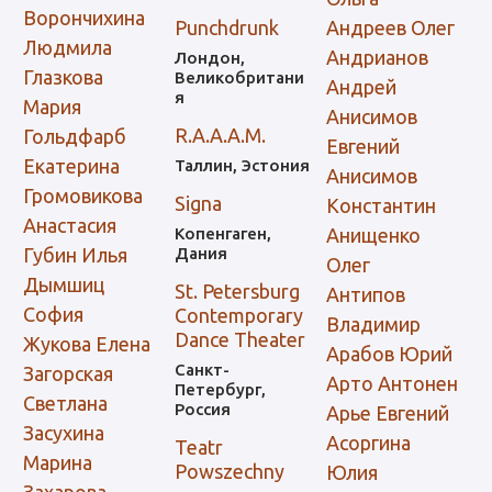
Ворончихина
Punchdrunk
Андреев Олег
Людмила
Андрианов
Лондон,
Глазкова
Великобритани
Андрей
я
Мария
Анисимов
R.A.A.A.M.
Гольдфарб
Евгений
Екатерина
Таллин, Эстония
Анисимов
Громовикова
Signa
Константин
Анастасия
Копенгаген,
Анищенко
Губин Илья
Дания
Олег
Дымшиц
St. Petersburg
Антипов
София
Contemporary
Владимир
Dance Theater
Жукова Елена
Арабов Юрий
Санкт-
Загорская
Арто Антонен
Петербург,
Светлана
Россия
Арье Евгений
Засухина
Асоргина
Teatr
Марина
Powszechny
Юлия
Захарова