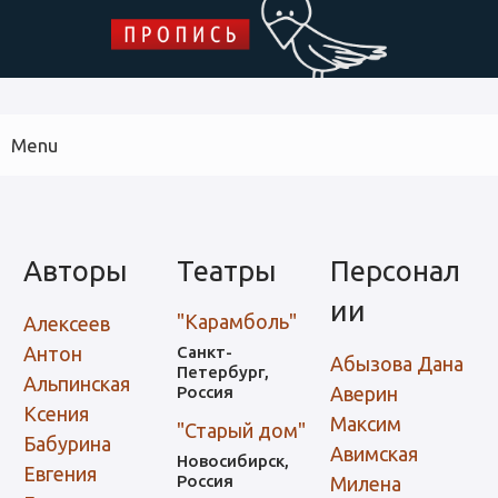
Skip to main content
ПРОПИСЬ
Menu
Main
navigation
Библиотека дипломных работ
Архив журнала
Указатель
Авторы
Театры
Персонал
ии
"Карамболь"
Алексеев
Антон
Санкт-
Абызова Дана
Петербург,
Альпинская
Россия
Аверин
Ксения
Максим
"Старый дом"
Бабурина
Авимская
Новосибирск,
Евгения
Россия
Милена