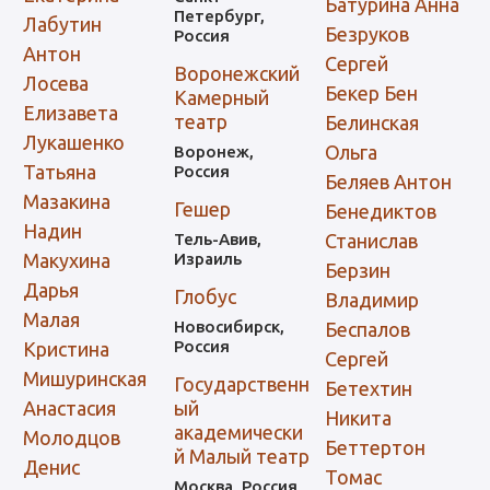
Батурина Анна
Петербург,
Лабутин
Безруков
Россия
Антон
Сергей
Воронежский
Лосева
Бекер Бен
Камерный
Елизавета
театр
Белинская
Лукашенко
Ольга
Воронеж,
Татьяна
Россия
Беляев Антон
Мазакина
Гешер
Бенедиктов
Надин
Тель-Авив,
Станислав
Макухина
Израиль
Берзин
Дарья
Глобус
Владимир
Малая
Новосибирск,
Беспалов
Россия
Кристина
Сергей
Мишуринская
Государственн
Бетехтин
Анастасия
ый
Никита
академически
Молодцов
Беттертон
й Малый театр
Денис
Томас
Москва, Россия