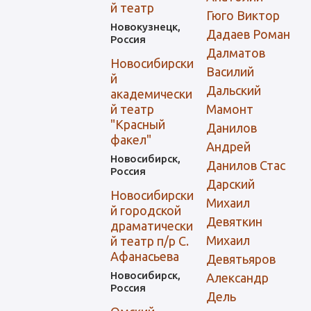
й театр
Гюго Виктор
Новокузнецк,
Дадаев Роман
Россия
Далматов
Новосибирски
Василий
й
Дальский
академически
й театр
Мамонт
"Красный
Данилов
факел"
Андрей
Новосибирск,
Данилов Стас
Россия
Дарский
Новосибирски
Михаил
й городской
Девяткин
драматически
Михаил
й театр п/р С.
Афанасьева
Девятьяров
Новосибирск,
Александр
Россия
Дель