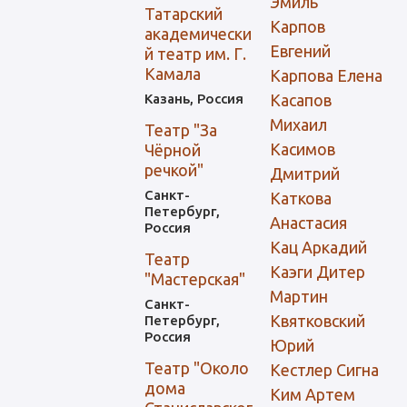
Эмиль
Татарский
Карпов
академически
Евгений
й театр им. Г.
Камала
Карпова Елена
Казань, Россия
Касапов
Михаил
Театр "За
Касимов
Чёрной
речкой"
Дмитрий
Санкт-
Каткова
Петербург,
Анастасия
Россия
Кац Аркадий
Театр
Каэги Дитер
"Мастерская"
Мартин
Санкт-
Квятковский
Петербург,
Россия
Юрий
Театр "Около
Кестлер Сигна
дома
Ким Артем