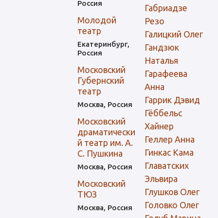
Россия
Габриадзе
Молодой
Резо
театр
Галицкий Олег
Екатеринбург,
Гандзюк
Россия
Наталья
Московский
Гарафеева
Губернский
Анна
театр
Гаррик Дэвид
Москва, Россия
Гёббельс
Московский
Хайнер
драматически
Геллер Анна
й театр им. А.
Гинкас Кама
С. Пушкина
Главатских
Москва, Россия
Эльвира
Московский
Глушков Олег
ТЮЗ
Головко Олег
Москва, Россия
Голуб Марина