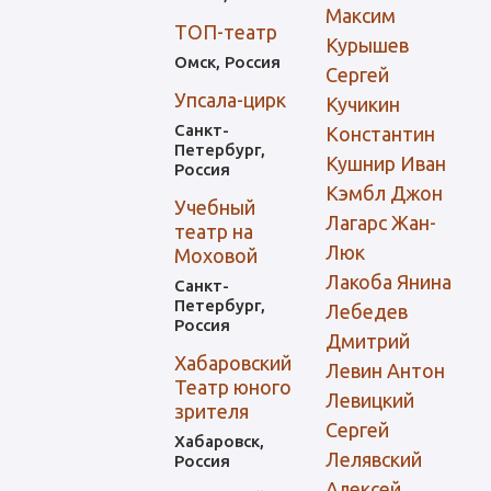
Максим
ТОП-театр
Курышев
Омск, Россия
Сергей
Упсала-цирк
Кучикин
Санкт-
Константин
Петербург,
Кушнир Иван
Россия
Кэмбл Джон
Учебный
Лагарс Жан-
театр на
Люк
Моховой
Лакоба Янина
Санкт-
Петербург,
Лебедев
Россия
Дмитрий
Хабаровский
Левин Антон
Театр юного
Левицкий
зрителя
Сергей
Хабаровск,
Лелявский
Россия
Алексей