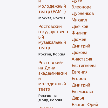
Дузе
й
молодежный
Элеонора
театр (РАМТ)
Дурненков
Москва, Россия
Михаил
Ростовский
Дьячков
государственн
Филипп
ый
Дюжев
музыкальный
Дмитрий
театр
Дюкова
Ростов, Россия
Анастасия
Ростовский-
Евстигнеева
на-Дону
Евгения
академически
й
Егоров
молодежный
Дмитрий
театр
Екамасова
Ростов-на-
Дарья
Дону, Россия
Елагин Юрий