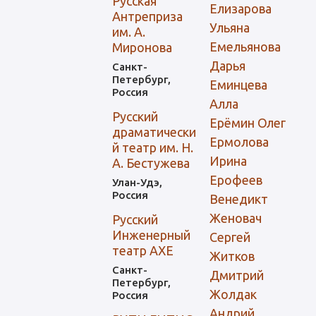
Русская
Елизарова
Антреприза
Ульяна
им. А.
Емельянова
Миронова
Дарья
Санкт-
Петербург,
Еминцева
Россия
Алла
Русский
Ерёмин Олег
драматически
Ермолова
й театр им. Н.
Ирина
А. Бестужева
Ерофеев
Улан-Удэ,
Россия
Венедикт
Женовач
Русский
Инженерный
Сергей
театр АХЕ
Житков
Санкт-
Дмитрий
Петербург,
Жолдак
Россия
Андрий