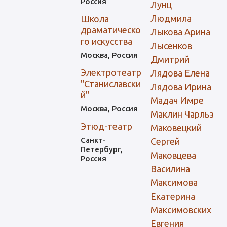
Россия
Лунц
Людмила
Школа
драматическо
Лыкова Арина
го искусства
Лысенков
Москва, Россия
Дмитрий
Электротеатр
Лядова Елена
"Станиславски
Лядова Ирина
й"
Мадач Имре
Москва, Россия
Маклин Чарльз
Этюд-театр
Маковецкий
Санкт-
Сергей
Петербург,
Маковцева
Россия
Василина
Максимова
Екатерина
Максимовских
Евгения