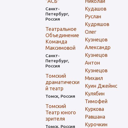
"АСБ"
Николай
Кудашов
Санкт-
Петербург,
Руслан
Россия
Кудряшов
Театральное
Олег
Объединение
Кузнецов
Команда
Александр
Максимовой
Кузнецов
Санкт-
Петербург,
Антон
Россия
Кузнецов
Томский
Михаил
драматически
Куин Джеймс
й театр
Кулябин
Томск, Россия
Тимофей
Томский
Куркова
Театр юного
Равшана
зрителя
Курочкин
Томск, Россия