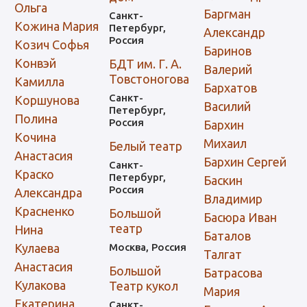
Ольга
Баргман
Санкт-
Кожина Мария
Петербург,
Александр
Россия
Козич Софья
Баринов
Конвэй
БДТ им. Г. А.
Валерий
Товстоногова
Камилла
Бархатов
Санкт-
Коршунова
Василий
Петербург,
Полина
Россия
Бархин
Кочина
Михаил
Белый театр
Анастасия
Бархин Сергей
Санкт-
Краско
Петербург,
Баскин
Россия
Александра
Владимир
Красненко
Большой
Басюра Иван
театр
Нина
Баталов
Кулаева
Москва, Россия
Талгат
Анастасия
Большой
Батрасова
Кулакова
Театр кукол
Мария
Екатерина
Санкт-