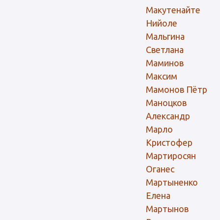
Макутенайте
Нийоле
Мальгина
Светлана
Маминов
Максим
Мамонов Пётр
Маноцков
Александр
Марло
Кристофер
Мартиросян
Оганес
Мартыненко
Елена
Мартынов