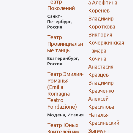
Театр
а Алефтина
Поколений
Коренев
Санкт-
Владимир
Петербург,
Короткова
Россия
Виктория
Театр
Кочержинская
Провинциальн
ые танцы
Тамара
Кочина
Екатеринбург,
Россия
Анастасия
Театр Эмилия-
Кравцев
Романья
Владимир
(Emilia
Кравченко
Romagna
Алексей
Teatro
Fondazione)
Красилова
Наталья
Модена, Италия
Красиньский
Театр Юных
Зыгмунт
Зрителей им.