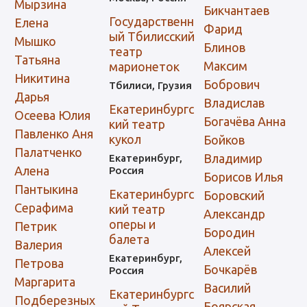
Мырзина
Бикчантаев
Государственн
Елена
Фарид
ый Тбилисский
Мышко
Блинов
театр
Татьяна
Максим
марионеток
Никитина
Бобрович
Тбилиси, Грузия
Дарья
Владислав
Екатеринбургс
Осеева Юлия
Богачёва Анна
кий театр
Павленко Аня
кукол
Бойков
Палатченко
Владимир
Екатеринбург,
Алена
Россия
Борисов Илья
Пантыкина
Екатеринбургс
Боровский
Серафима
кий театр
Александр
оперы и
Петрик
Бородин
балета
Валерия
Алексей
Екатеринбург,
Петрова
Бочкарёв
Россия
Маргарита
Василий
Екатеринбургс
Подберезных
Боярская