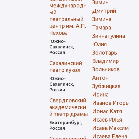
Зимин
международн
Дмитрий
ый
театральный
Зимина
центр им. А.П.
Тамара
Чехова
Зиннатулина
Южно-
Юлия
Сахалинск,
Золотарь
Россия
Владимир
Сахалинский
Зольников
театр кукол
Антон
Южно-
Сахалинск,
Зубжицкая
Россия
Ирина
Свердловский
Иванов Игорь
академически
Ионас Катя
й театр драмы
Исаев Илья
Екатеринбург,
Исаев Максим
Россия
Исаева Елена
Свердловский