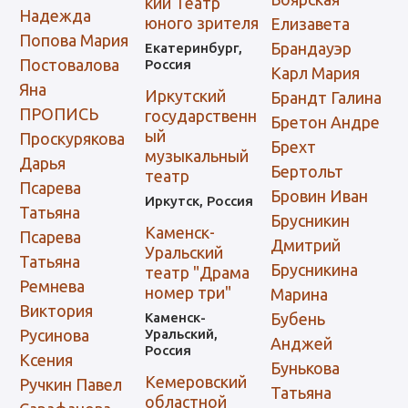
кий Театр
Надежда
юного зрителя
Елизавета
Попова Мария
Брандауэр
Екатеринбург,
Постовалова
Россия
Карл Мария
Яна
Иркутский
Брандт Галина
ПРОПИСЬ
государственн
Бретон Андре
ый
Проскурякова
Брехт
музыкальный
Дарья
Бертольт
театр
Псарева
Бровин Иван
Иркутск, Россия
Татьяна
Брусникин
Каменск-
Псарева
Дмитрий
Уральский
Татьяна
Брусникина
театр "Драма
Ремнева
номер три"
Марина
Виктория
Каменск-
Бубень
Русинова
Уральский,
Анджей
Россия
Ксения
Бунькова
Кемеровский
Ручкин Павел
Татьяна
областной