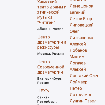
Хакасский
Лемешонок
театр драмы и
этнической
Евгений
музыки
Летов Егор
"Читiген"
Липовецкий
Абакан, Россия
Олег
Центр
Литвиненко
драматургии и
Алексей
режиссуры
Лобанов
Москва, Россия
Максим
Центр
Логачев
Современной
Алексей
драматургии
Лоевский Олег
Екатеринбург,
Лоймаер
Россия
Петер
ЦЕХЪ
Лотреамон
Санкт-
Лунгин Павел
Петербург,