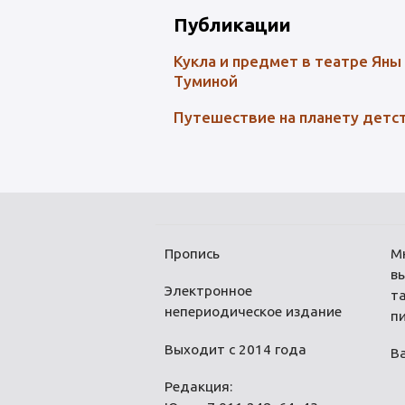
Публикации
Кукла и предмет в театре Яны
Туминой
Путешествие на планету детс
Пропись
М
в
Электронное
та
непериодическое издание
п
Выходит с 2014 года
В
Редакция: