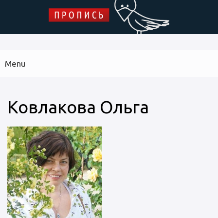
Skip to main content
ПРОПИСЬ
Menu
Main
navigation
Библиотека дипломных работ
Архив журнала
Указатель
Ковлакова Ольга